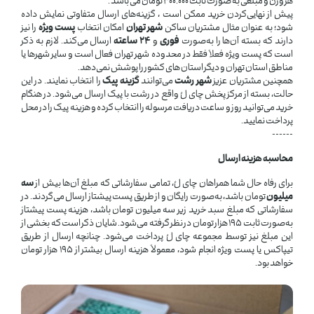
هر وزن و مبلغی به صورت ثابت 300.000 تومان می باشد .
پیش از نهایی‌کردن خرید ممکن است ، گزینه‌های ارسال متفاوتی نمایش داده
شود؛ به عنوان مثال مشتریان ساکن
شهر تهران
امکان انتخاب
پست ویژه
را نیز
دارند که بسته آن‌ها را به‌صورت
فوری
و
۲۴ ساعته
ارسال می‌کند. لازم به ذکر
است که پست ویژه فعلاً فقط در محدوده شهر تهران فعال است و سایر شهرها یا
مناطق استان تهران و دیگر استان های کشور را پوشش نمی‌دهد.
همچنین مشتریان عزیز
شهر رشت
می‌توانند
گزینه پیک
را انتخاب نمایند. در این
حالت، بسته از مرکز پخش چای لُ واقع در رشت با پیک ارسال می‌شود. در هنگام
خرید می‌توانید روز و ساعت دریافت مرسوله را انتخاب کرده و هزینه پیک را در محل
پرداخت نمایید.
------
محاسبه هزینه ارسال
برای رفاه حال شما همراهان چای لُ، تمامی سفارشاتی که مبلغ آن‌ها بیش از
سه
میلیون
تومان باشد، به‌صورت رایگان و از طریق پست پیشتاز ارسال می‌گردند. در
سفارشاتی که مبلغ سبد خرید زیر سه میلیون تومان باشد، هزینه پست پیشتاز
به‌صورت ثابت 195 هزار تومان در نظر گرفته می‌شود. شایان ذکر است که بخشی از
این مبلغ نیز توسط مجموعه چای لُ پرداخت می‌شود. چنانچه ارسال از طریق
تیپاکس یا پست ویژه انجام شود، معمولاً هزینه ارسال بیشتر از 195 هزار تومان
خواهد بود.