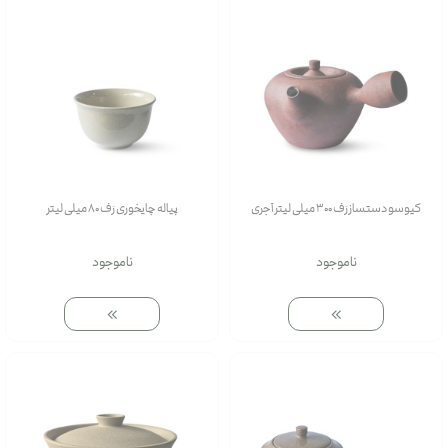
کیوسو دستساز رَف 300 میلی لیتر آجری
پیاله چایخوری رَف 80 میلی لیتر
ناموجود
ناموجود