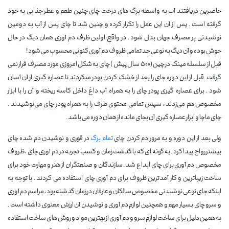
حاضرین دریافتند آب به واسطه برگ های درخت چای چنین طعم و عطر جذابی به خود
گرفته است . پس از آن این عمل را تکرار کرده و چنین شد تا چای پس از آب به دومین
نوشیدنی پر مصرف جهان بدل شود . در واقع اولین ظرف دم آوری همان دیگ در حال
جوش بوده و آن دیگ به نوعی جد تمامی ظروف دم آوری کنونی محسوب می شود !
قبل از سلسله مینگ در چین (500 سال پیش ) چای به شکل امروزی مورد مصرف قرار نمی
گرفت .قبل از این دوره چای را بعد از خشک کردن پودر میکردند تا عصاره گیری از آن آسان
شود . برای عصاره گیری پودر چای را به همراه آب داغ داخل کاسه ریخته و آن را با ابزار
مخصوص هم می‌زدند ، سپس تمامی محتوی ظرف را به همراه پودر چای می‌نوشیدند .
چای ماچا و ابزار عصاره گیری آن بجای مانده از همان دوره می باشد .
ولی بعد از این دوره و به مرور دم کردن چای
تمام برگ
در قوری و نوشیدن دم شده چای
بیشتر رواج پیدا کرد . به گونه ای که با گذشت زمان و کسب تجربه در دم آوری چای ، ظروف
مخصوص دم آوری برای چای ابداع شد . سازندگان و صنعتگران از هنر و مهارت خود برای
ساخت زیباترین و کار آمدترین ظروف برای دم آوری چای استفاده می کردند . با توجه به
اینکه چای نوعی نوشیدنی مخصوص سالکان و عارفان در زمان گذشته بود ، مراسم دم آوری
و سرو چای بسیار مهم و همچنین لوازم دم آوری و نوشیدن آن ارزش معنوی داشته است .
به همین دلیل برای ساخت لوازم سرو و دم آوری از بهترین مواد و روش های ساخت استفاده