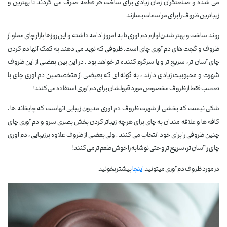
می شده و صنعتگران زمان زیادی برای ساخت هر قطعه صرف می کردند تا بهترین و
زیباترین ظروف را برای مراسمات بسازند .
روند ساخت و بهتر شدن لوازم دم آوری تا به امروز ادامه داشته و این روزها بازار چای مملو از
ظروف و گجت های دم آوری چای است. ظروفی که نوید می دهند به کمک آنها دم کردن
چای آسان تر ، سریع تر و یا سرگرم کننده تر خواهد بود . در این بین بعضی از این ظروف
شهرت و محبوبیت زیادی دارند ، به گونه ای که بعیضی از متخصصین دم آوری چای با
تعصب فقط از ظروف مخصوص مورد قبولشان برای دم آوری استفاده می کنند !
شکی نیست که بخشی از شهرت ظروف دم آوری مدیون زیبایی آنهاست که چایخانه ها ،
کافه ها و علاقه مندان به چای برای هر چه زیباتر کردن بخش بصری سرو و دم آوری چای
چنین ظروفی را برای خود انتخاب می کنند . ولی بعضی از ظروف علاوه بر زیبایی ، دم آوری
چای را آسان تر ، سریع تر و حتی نوشابه را خوش طعم تر می کنند !
در مورد ظروف دم آوری میتونید
اینجا
بیشتر بخونید