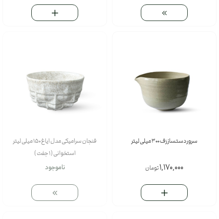
سرور دستساز رَف 300 میلی لیتر
فنجان سرامیکی مدل ایاغ 150 میلی لیتر
استخوانی ( 1 جفت )
1,170,000
ناموجود
تومان