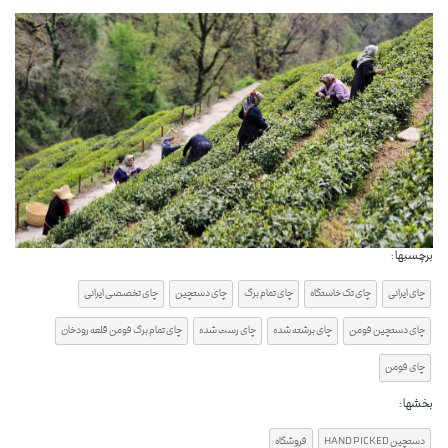
برچسبها :
چای ایرانی
چای تک خاستگاه
چای تمام برگ
چای دستچین
چای تخصصی ایرانی
چای دستچین فومن
چای برشته شده
چای رست شده
چای تمام برگ فومن قلعه رودخان
چای فومن
بخشها :
دستچین HAND PICKED
فروشگاه