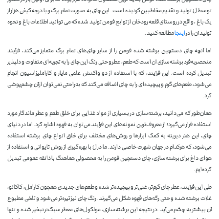
توسط لُ تولید و تقدیم مخاطبین گردیده است . این چای به صورت تمام برگ و با درجه کیفی هزار از
یک باغ ، واقع در روستای قلعه رودخان از توابع فومن تولید شده که می توانید اطلاعات باغ و نحوه
تولید آن را در
اینجا
مطالعه کنید .
اما آنچه چای دستچین برشته شده فومن را از سایر چای‌های تمام برگ متمایز می‌کند، فرآیند
منحصربه‌فرد برشته‌سازی آن است که طعم، عطر و حتی رنگ این چای را به تجربه‌ای متفاوت و دلپذیر
تبدیل کرده است. این فرآیند، که با استفاده از دو واکنش علمی مایار و کاراملیزاسیون انجام
می‌شود، طعم‌های گرم و پیچیده‌ای را به چای اضافه می‌کند که به‌راحتی نمی‌توان از آن چشم‌پوشی
کرد.
همان‌طور که می‌دانید، برشته‌سازی در بسیاری از مواد غذایی برای خلق طعم و عطر ماندگار مورد
استفاده قرار می‌گیرد؛ از معروف‌ترین نمونه‌های این فرآیند می‌توان به قهوه اشاره کرد. اما در دنیای
چای، این هنر دیرینه به کمک ابزارها و روش‌های مختلف برای خلق انواع چای برشته استفاده
می‌شود، که هرکدام در جهان شهرت خاصی دارند. ما در لُ با بهره‌گیری از روش تایوانی و استفاده از
هوای داغ برای برشته‌سازی، چای دستچین فومن را به محصولی هماهنگ با ذائقه عمومی تبدیل
کرده‌ایم.
طی این فرآیند، عطر چای گرم‌تر، غنی‌تر و پیچیده‌تر شده و طعم‌های جدیدی همچون کارامل، کاکائو،
غلات برشته شده و حتی رگه‌های قهوه شکل می‌گیرند. رنگ چای نیز تیره‌تر می‌شود و تلخی مطبوع
آن بیشتر به چشم می‌آید. در نتیجه این برشته‌سازی، مولکول‌های معطر سبک‌تر تبخیر شده و تنها