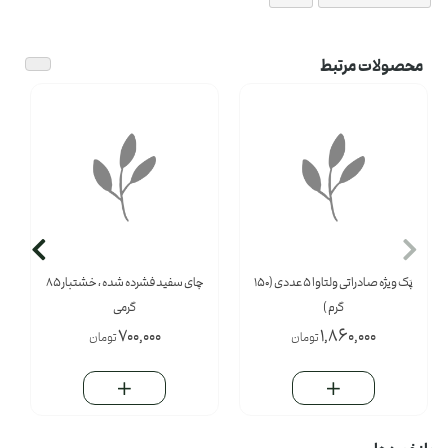
محصولات مرتبط
پَک ویژه صادراتی ولتاوا 5 عددی (150
چای سفید فشرده شده ، خشتبار 85
گرم )
گرمی
700,000
1,860,000
تومان
تومان