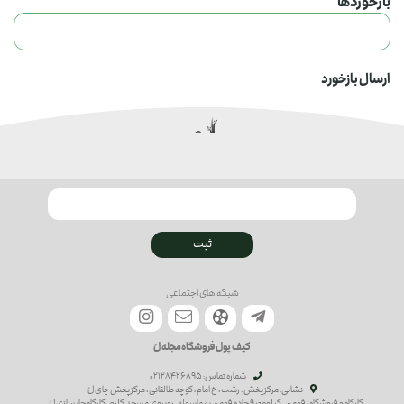
بازخوردها
ارسال بازخورد
ثبت
شبکه های اجتماعی
کیف پول
فروشگاه
مجله لُ
شماره تماس‌: 02128426895
نشانی: مرکز پخش : رشت ، خ امام ، کوچه طالقانی ، مرکز پخش چای لُ
کارگاه و فروشگاه : فومن ، کیلومتر 9 جاده فومن به ماسوله ، روبروی مسجد کلرم ، کارگاه چایسازی لُ