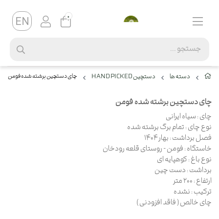
0
دسته ها
دستچین HAND PICKED
چای دستچین برشته شده فومن
چای دستچین برشته شده فومن
چای : سیاه ایرانی
نوع چای : تمام برگ برشته شده
فصل برداشت : بهار 1404
خاستگاه : فومن - روستای قلعه رودخان
نوع باغ : کوهپایه ای
برداشت : دست چین
ارتفاع : 200 متر
ترکیب : نشده
چای خالص ( فاقد افزودنی )