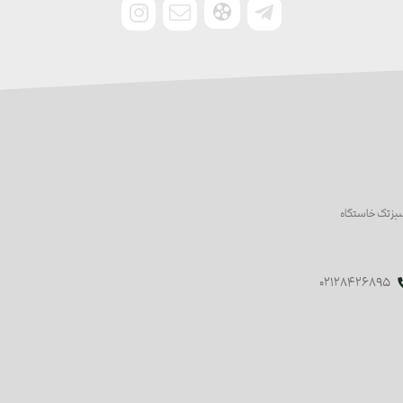
سبز تک خاستگاه
02128426895