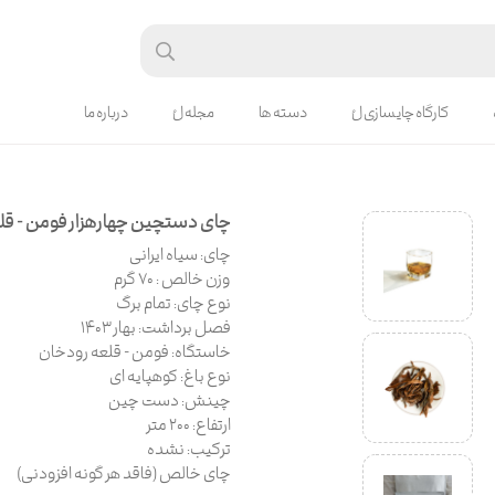
کارگاه چایسازی لُ
دسته ها
مجله لُ
درباره ما
چای دستچین چهارهزار فومن - قل
چای: سیاه ایرانی
وزن خالص : 70 گرم
نوع چای: تمام برگ
فصل برداشت: بهار ۱۴۰۳
خاستگاه: فومن - قلعه رودخان
نوع باغ: کوهپایه ای
چینش: دست چین
ارتفاع: 200 متر
ترکیب: نشده
چای خالص (فاقد هر گونه افزودنی)