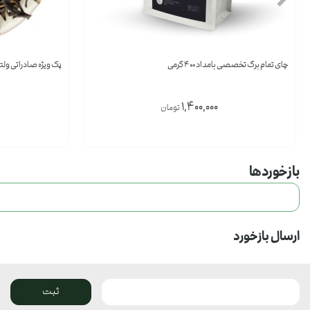
چای تمام برگ تخصصی بامداد 400 گرمی
پَک ویژه صادراتی ولتاوا 5 عددی (150 
1,400,000
تومان
بازخوردها
ارسال بازخورد
ثبت