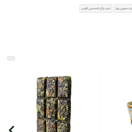
 دستچین بهار
خرید چاای تخصصی فومن