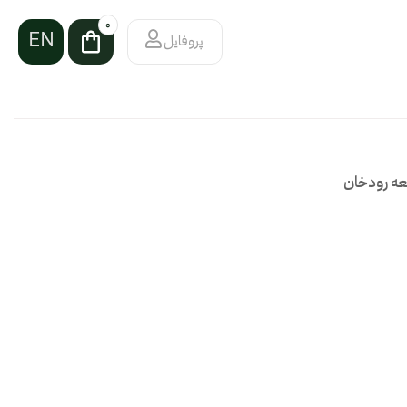
0
پروفایل
عه رودخان