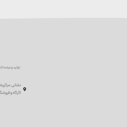
تولید و عرضه کن
نشانی: مرکز پخ
کارگاه و فروشگاه : فومن ، کیلومتر 9 جاده ف