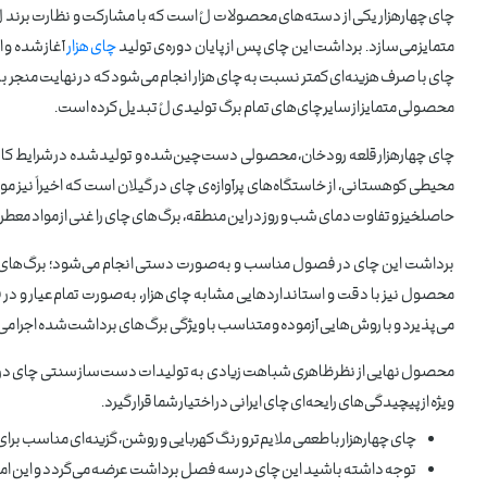
چای چهارهزار یکی از دسته‌های محصولات لُ است که با مشارکت و نظارت برند لُ در 
متمایز می‌سازد. برداشت این چای پس از پایان دوره‌ی تولید
چای هزار
آغاز شده و 
چای با صرف هزینه‌ای کمتر نسبت به چای هزار انجام می‌شود که در نهایت منجر 
محصولی متمایز از سایر چای‌های تمام برگ تولیدی لُ تبدیل کرده است.
چای چهارهزار قلعه رودخان، محصولی دست‌چین‌شده و تولیدشده در شرایط کارگاه
محیطی کوهستانی، از خاستگاه‌های پرآوازه‌ی چای در گیلان است که اخیراً نیز
حاصلخیز و تفاوت دمای شب و روز در این منطقه، برگ‌های چای را غنی از مواد معط
برداشت این چای در فصول مناسب و به‌صورت دستی انجام می‌شود؛ برگ‌های ج
محصول نیز با دقت و استانداردهایی مشابه چای هزار، به‌صورت تمام‌عیار و
می‌پذیرد و با روش‌هایی آزموده و متناسب با ویژگی برگ‌های برداشت‌شده اجرا می‌ش
محصول نهایی از نظر ظاهری شباهت زیادی به تولیدات دست‌ساز سنتی چای در گیلان د
ویژه از پیچیدگی‌های رایحه‌ای چای ایرانی در اختیار شما قرار گیرد.
چای چهارهزار با طعمی ملایم‌تر و رنگ کهربایی و روشن، گزینه‌ای مناسب ب
توجه داشته باشید این چای در سه فصل برداشت عرضه می‌گردد و این امکان