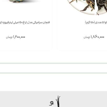
گرم )
فنجان سرامیکی مدل ایاغ 150 میلی لیتر فیروزه ای ( 1 جفت )
1,200,000
1,860,000
تومان
تومان