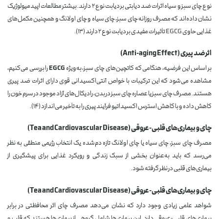
نوع چای سبز و سیاه اثرات ضد دیابتی بر دیابت نوع ۲ دارند. بیشتر مطالعات اپیدمیولوژیک
نشان داده‌اند که مصرف روزانه چای سبز، چای سیاه و چای اولانگ و همچنین مکمل‌های
غذایی حاوی EGCG تأثیرات مفیدی بر دیابت نوع ۲ دارند (۱۳).
اثر ضد پیری (Anti-aging Effect)
بر اساس این فرضیه، هنگامی که کاتچین‌های چای سبز، به‌ویژه
EGCG
را بررسی می‌کنیم،
مشاهده می‌شود که این ترکیبات با خواص آنتی‌اکسیدانی قوی دارای اثرات ضد پیری
هستند. مصرف چای سبز یا عصاره چای سبز در بدن، رادیکال‌های آزاد موجود در سرم خون را
کاهش داده و با کاهش استرس اکسیداتیو فرآیند پیری را به تأخیر می‌اندازد (۱۴).
چای و بیماری‌های قلبی-عروقی (Tea and Cardiovascular Disease)
مصرف چای سبز، چای سیاه یا چای اولانگ تازه دم‌شده یک انتخاب رژیمی منطقی به نظر
می‌رسد که باید به‌عنوان بخشی از سبک زندگی و رویکرد غذایی برای پیشگیری از
بیماری‌های قلبی در نظر گرفته شود.
چای و بیماری‌های قلبی-عروقی (Tea and Cardiovascular Disease)
شواهد علمی زیادی وجود دارد که نشان می‌دهد مصرف چای اثر محافظتی در برابر
بیماری‌های قلبی-عروقی دارد. این بیماری‌ها شامل گروهی از بیماری‌ها هستند که قلب و