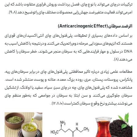
ترکیبات در چای می‌تواند با نوع چای، فصل برداشت و روش فرآوری متفاوت باشد که این
امر می‌تواند فعالیت متغیر ضد جهش‌زایی محصولات مختلف چای را توضیح دهد (۸، ۹).
اثر ضد سرطان (Anticarcinogenic Effect)
بر اساس داده‌های بسیاری از تحقیقات، پلی‌فنول‌های چای آنتی‌اکسیدان‌های قوی‌ای
هستند که آنزیم‌های سم‌زدایی مرحله دوم را تحریک می‌کنند و در نتیجه با کاهش آسیب به
DNA در سلول و مهار فرآیندهایی که به سرطان منجر می‌شوند، خطر سرطان را کاهش
می‌دهند (۸).
مطالعات علمی زیادی درباره تأثیر محافظتی پلی‌فنول‌های چای در برابر سرطان‌های ریه،
پانکراس، پروستات، پستان، مری، روده بزرگ، معده، مثانه و پوست منتشر شده است.
مشاهده شده که پلی‌فنول‌های چای، چه در چای سبز، سیاه، سفید یا اولانگ، از تشکیل
سرطان جلوگیری می‌کنند و سن ابتلا به سرطان در جوامعی که به‌طور منظم چای
می‌نوشند بیشتر و نرخ وقوع سرطان کمتر است (۱۰، ۱۱، ۱۲).