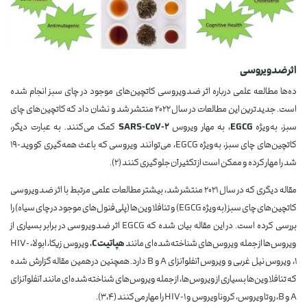
اثر ضدویروسی
ده‌ها مطالعه علمی درباره اثر ضدویروسی کاتچین‌های موجود در چای سبز انجام شده
است. جدیدترین این مطالعات در سال ۲۰۲۲ منتشر شد و نشان داد که کاتچین‌های چای
سبز، به‌ویژه
EGCG
، به مهار ویروس
SARS-CoV-2
کمک می‌کنند. به عبارت دیگر،
کاتچین‌های چای سبز، به‌ویژه EGCG، می‌توانند ویروسی که باعث همه‌گیری کووید-۱۹
شد را مهار کرده و ممکن است از تکثیر آن جلوگیری کنند (۲).
مقاله دیگری که در سال ۲۰۲۱ منتشر شد، بیشتر مطالعات علمی مرتبط با اثر ضدویروسی
کاتچین‌های چای سبز (به‌ویژه EGCG) و تئافلاوین‌ها (پلی‌فنول‌های موجود در چای سیاه) را
بررسی کرده است. در این مقاله بیان شده که EGCG اثر ضدویروسی در برابر بسیاری از
ویروس‌ها از جمله ویروس‌های شناخته‌شده‌ای مانند
هپاتیت C
، ویروس زیکا، ابولا، HIV-
1، ویروس نیل غربی و ویروس آنفلوآنزای A و B دارد. همچنین در همین مقاله گزارش شده
که تئافلاوین‌ها بسیاری از ویروس‌ها، از جمله ویروس‌های شناخته‌شده‌ای مانند آنفلوآنزای
A و B، روتاویروس، کروناویروس و HIV-1 را مهار می‌کنند (۳،۴).