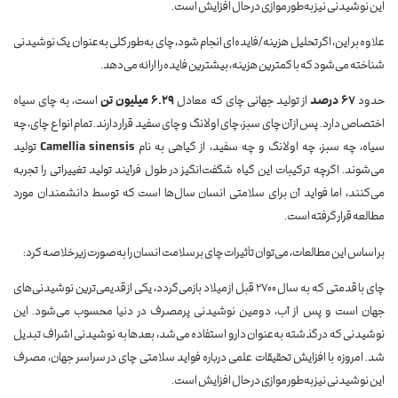
این نوشیدنی نیز به‌طور موازی در حال افزایش است.
علاوه بر این، اگر تحلیل هزینه/فایده‌ای انجام شود، چای به‌طور کلی به‌عنوان یک نوشیدنی
شناخته می‌شود که با کمترین هزینه، بیشترین فایده را ارائه می‌دهد.
حدود
۶۷ درصد
از تولید جهانی چای که معادل
۶.۲۹ میلیون تن
است، به چای سیاه
اختصاص دارد. پس از آن چای سبز، چای اولانگ و چای سفید قرار دارند. تمام انواع چای، چه
سیاه، چه سبز، چه اولانگ و چه سفید، از گیاهی به نام
Camellia sinensis
تولید
می‌شوند. اگرچه ترکیبات این گیاه شگفت‌انگیز در طول فرآیند تولید تغییراتی را تجربه
می‌کنند، اما فواید آن برای سلامتی انسان سال‌ها است که توسط دانشمندان مورد
مطالعه قرار گرفته است.
بر اساس این مطالعات، می‌توان تأثیرات چای بر سلامت انسان را به‌صورت زیر خلاصه کرد:
چای با قدمتی که به سال ۲۷۰۰ قبل از میلاد بازمی‌گردد، یکی از قدیمی‌ترین نوشیدنی‌های
جهان است و پس از آب، دومین نوشیدنی پرمصرف در دنیا محسوب می‌شود. این
نوشیدنی که در گذشته به‌عنوان دارو استفاده می‌شد، بعدها به نوشیدنی اشراف تبدیل
شد. امروزه با افزایش تحقیقات علمی درباره فواید سلامتی چای در سراسر جهان، مصرف
این نوشیدنی نیز به‌طور موازی در حال افزایش است.