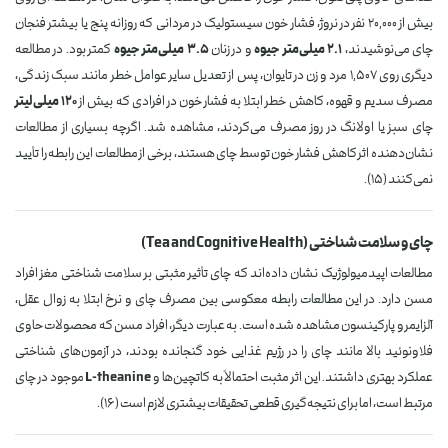
بیش از ۲۰,۰۰۰ نفر در نروژ، فشار خون سیستولیک در مردانی که روزانه پنج یا بیشتر فنجان
چای می‌نوشیدند،
۲.۱ میلی‌متر جیوه
و در زنان
۳.۵ میلی‌متر جیوه
کمتر بود. در مطالعه
دیگری روی ۱,۵۰۷ مرد و زن در تایوان، پس از تعدیل سایر عوامل خطر مانند سبک زندگی،
مصرف سدیم و قهوه، کاهش خطر ابتلا به فشار خون در افرادی که بیش از
۱۲۰ میلی‌لیتر
چای سبز یا اولانگ در روز مصرف می‌کردند، مشاهده شد. اگرچه بسیاری از مطالعات
نشان‌دهنده اثر کاهش فشار خون توسط چای هستند، برخی از مطالعات این رابطه را تأیید
نمی‌کنند (۱۵).
چای و سلامت شناختی (Tea and Cognitive Health)
مطالعات اپیدمیولوژیک نشان داده‌اند که چای تأثیر مثبتی بر سلامت شناختی مغز افراد
مسن دارد. در این مطالعات رابطه معکوسی بین مصرف چای و نرخ ابتلا به زوال عقل،
آلزایمر و پارکینسون مشاهده شده است. به عبارت دیگر، افراد مسن که محصولات حاوی
فلاونوئید بالا مانند چای را در رژیم غذایی خود گنجانده بودند، در آزمون‌های شناختی
عملکرد بهتری داشتند. این اثر مثبت احتمالاً به کاتچین‌ها و
L-theanine
موجود در چای
مرتبط است، اما برای نتیجه‌گیری قطعی تحقیقات بیشتری لازم است (۱۶).