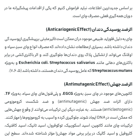
بر اساس جدیدترین اطلاعات، نباید فراموش کنیم که یکی از اقدامات پیشگیرانه ما در
دوران همه‌گیری فعلی، مصرف چای است.
اثر ضد پوسیدگی دندان (Anticariogenic Effect)
چای به دلیل فلوراید طبیعی موجود در آن ممکن است تأثیر مثبتی بر پیشگیری از پوسیدگی
دندان داشته باشد. بسیاری از مطالعات نشان داده‌اند که مصرف انواع چای سبز، سیاه و
اولانگ می‌تواند از تشکیل پلاک روی دندان‌ها جلوگیری کند و اثر باکتری‌کشی در برابر
باکتری‌های دهانی مانند
Streptococcus salivarius
،
Escherichia coli
و به‌ویژه
Streptococcus mutans
که عامل پوسیدگی دندان هستند، داشته باشد (۵، ۶، ۷).
اثر ضد جهش (Antimutagenic Effect)
کاتچین‌های موجود در چای سبز، به‌ویژه
EGCG
، و پلی‌فنول‌های چای سیاه، به‌ویژه
TF
،
دارای اثرات ضد جهش (antimutagenic) و ضد شکست کروموزومی
(anticlastogenic) هستند. به عبارت دیگر، این ترکیبات می‌توانند از وقوع جهش‌هایی
که ممکن است در DNA ایجاد شوند جلوگیری کرده و آسیب به کروموزوم‌ها را مهار کنند.
ترکیبات چای مانند کاتچین، اسید آسکوربیک، توکوفرول، اسید تانیک، اسید کافئیک،
کلروفیل و اسید گالیک در برابر برخی مواد جهش‌زا مؤثر شناخته شده‌اند. سطح این