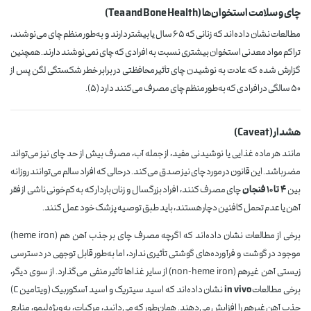
چای و سلامت استخوان‌ها (Tea and Bone Health)
مطالعات نشان داده‌اند که زنانی که ۶۵ سال یا بیشتر دارند و به‌طور منظم چای می‌نوشند،
تراکم مواد معدنی استخوان بیشتری نسبت به افرادی که چای نمی‌نوشند دارند. همچنین
گزارش شده که عادت به نوشیدن چای تأثیر محافظتی در برابر خطر شکستگی لگن پس از
۵۰ سالگی در افرادی که به‌طور منظم چای مصرف می‌کنند دارد (۵).
هشدار (Caveat)
مانند هر ماده غذایی یا نوشیدنی مفید، از جمله آب، مصرف بیش از حد چای نیز می‌تواند
مضر باشد. این قانون در مورد چای نیز صدق می‌کند. در حالی که افراد سالم می‌توانند روزانه
بین
۴ تا ۱۰ فنجان
چای مصرف کنند، افراد بزرگسال و زنان باردار که به کم‌خونی ناشی از فقر
آهن یا عدم تحمل کافئین دچار هستند، باید طبق توصیه پزشک خود عمل کنند.
برخی از مطالعات نشان داده‌اند که اگرچه مصرف چای بر جذب آهن هم (heme iron)
موجود در گوشت و فرآورده‌های گوشتی تأثیری ندارد، اما به‌طور قابل توجهی در دسترسی
زیستی آهن غیرهم (non-heme iron) از سایر غذاها تأثیر منفی می‌گذارد. از سوی دیگر،
برخی مطالعات
in vivo
نشان داده‌اند که اسید سیتریک و اسید آسکوربیک (ویتامین C)
جذب آهن غیرهم را افزایش می‌دهند. همان‌طور که می‌دانید، مرکبات، به‌ویژه لیمو، منابع